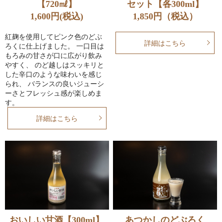
【720㎖】
セット【各300ml】
1,600円(税込)
1,850円（税込）
紅麹を使用してピンク色のどぶ
詳細はこちら
ろくに仕上げました。 一口目は
もろみの甘さが口に広がり飲み
やすく、 のど越しはスッキリと
した辛口のような味わいを感じ
られ、 バランスの良いジューシ
ーさとフレッシュ感が楽しめま
す。
詳細はこちら
おいしい甘酒【300ml】
あつかしのどぶろく