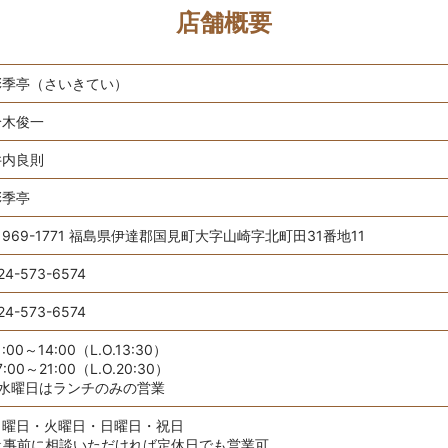
店舗概要
彩季亭（さいきてい）
鈴木俊一
井内良則
彩季亭
969-1771 福島県伊達郡国見町大字山崎字北町田31番地11
24-573-6574
24-573-6574
1:00～14:00（L.O.13:30）
7:00～21:00（L.O.20:30）
※水曜日はランチのみの営業
月曜日・火曜日・日曜日・祝日
☆事前に相談いただければ定休日でも営業可