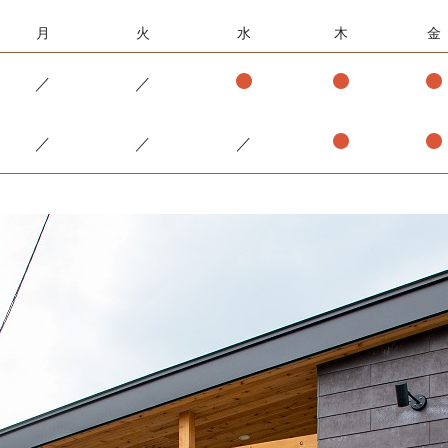
月
火
水
木
金
／
／
／
／
／