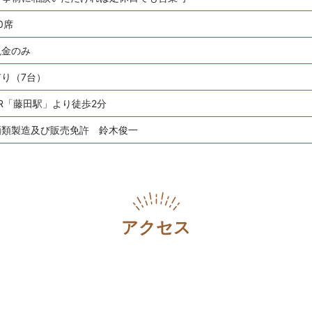
0席
現金のみ
有り（7台）
JR「藤田駅」より徒歩2分
酒類製造及び販売免許 鈴木俊一
アクセス