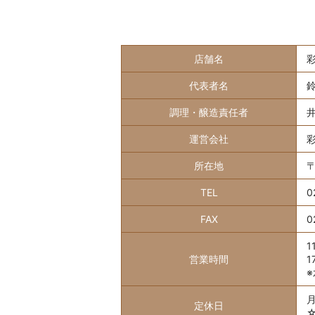
店舗名
代表者名
調理・醸造責任者
運営会社
所在地
〒
TEL
0
FAX
0
1
営業時間
1
定休日